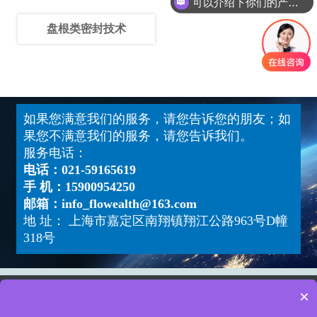
可以介绍下你们的产品么
盘根类密封技术
如果您满意我们的服务，请您告诉您的朋友；如
果您不满意我们的服务，请您告诉我们。
服务电话：
电话：021-59165619
手 机：15900954250
邮箱：info_flowealth@163.com
地 址： 上海市嘉定区南翔镇翔江公路963号D幢
318号
×
Copyright ©福唯斯流体设备（上海）有限公司
版权所有