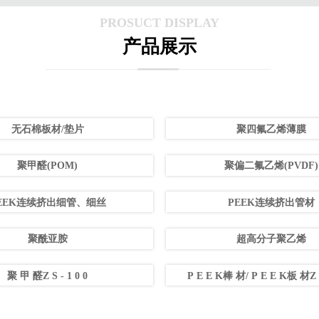
PROSUCT DISPLAY
产品展示
无石棉板材/垫片
聚四氟⼄烯薄膜
聚甲醛(POM)
聚偏二氟乙烯(PVDF)
EEK连续挤出细管、细丝
PEEK连续挤出管材
聚酰亚胺
超高分子聚乙烯
聚 甲 醛Z S - 1 0 0
P E E K棒 材/ P E E K板 材Z S