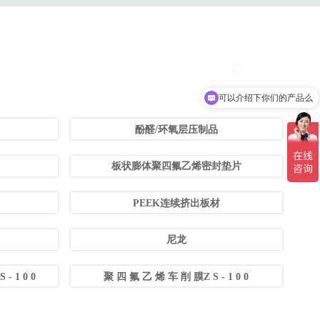
可以介绍下你们的产品么
酚醛/环氧层压制品
板状膨体聚四氟乙烯密封垫片
PEEK连续挤出板材
尼龙
 - 1 0 0
聚 四 氟 乙 烯 车 削 膜Z S - 1 0 0