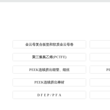
金云母复合板垫和软质金云母卷
聚三氟氯乙烯(PCTFE)
PEEK连续挤出细管、细丝
P
PEEK连续挤出棒材
D F E P / P F A